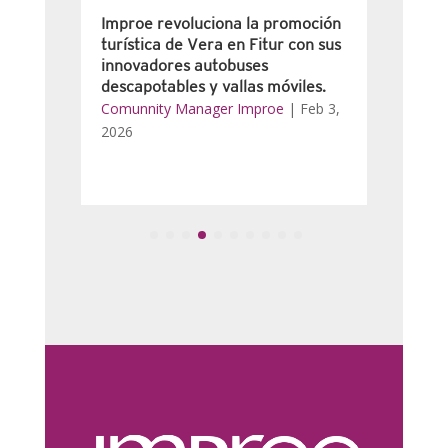
Improe revoluciona la promoción
La e
on
turística de Vera en Fitur con sus
auto
innovadores autobuses
de G
descapotables y vallas móviles.
Mad
r
Comunnity Manager Improe
|
Feb 3,
Com
2026
202