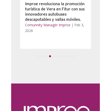
Improe revoluciona la promoción
La e
on
turística de Vera en Fitur con sus
auto
innovadores autobuses
de G
descapotables y vallas móviles.
Mad
r
Comunnity Manager Improe
|
Feb 3,
Com
2026
202